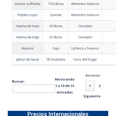
Aceite
Bidon
Alimentos básicos
Arroz 70 - 30
Quintal
Alimentos básicos
Arroz 80 - 20
Quintal
Alimentos básicos
Arroz 96 - 4
Quintal
Alimentos básicos
Azúcar sulfitada
110 Libras
Alimentos básicos
Frijoles rojos
Quintal
Alimentos básicos
Harina de maiz
20 libras
Cereales
Harina de trigo
25 libras
Cereales
Huevos
Caja
Lácteos y huevos
Jabon de lavar
18 Unidades
Usos del hogar