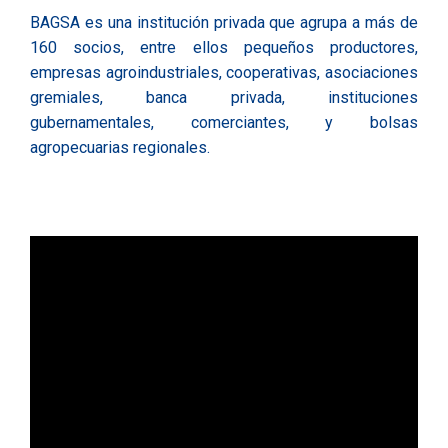
Bolsa de Productos y Servicios S.A.
BAGSA, es un puente entre los productores y un
comercio más justo. En 1993 nació la Bolsa de
Productos y Servicio, S.A. (BAGSA) con el objetivo de
fortalecer el proceso de comercialización entre los
productores, comerciantes, e industriales de Nicaragua
y Centroamérica.
BAGSA es una institución privada que agrupa a más de
160 socios, entre ellos pequeños productores,
empresas agroindustriales, cooperativas, asociaciones
gremiales, banca privada, instituciones
gubernamentales, comerciantes, y bolsas
agropecuarias regionales.