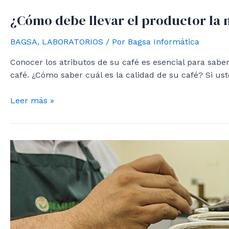
¿Cómo debe llevar el productor la 
BAGSA
,
LABORATORIOS
/ Por
Bagsa Informática
Conocer los atributos de su café es esencial para sabe
café. ¿Cómo saber cuál es la calidad de su café? Si us
¿Cómo
Leer más »
debe
llevar
el
productor
la
muestra
de
café
a
los