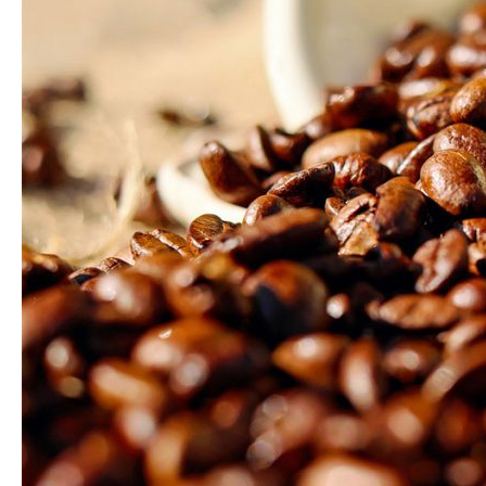
SUS
RESULTADOS
CON
NUESTROS
ANÁLISIS
DE
LABORATORIO