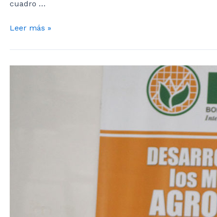
cuadro …
NUEVO
Leer más »
PLAZO
PARA
DECLARAR
Y
PAGAR
OBLIGACIONES
MENSUALES